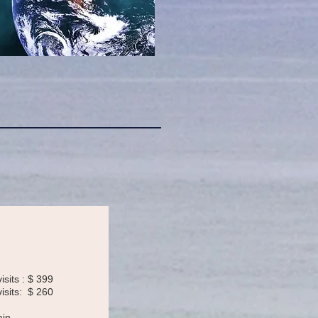
visits : $ 399
visits: $ 260
min