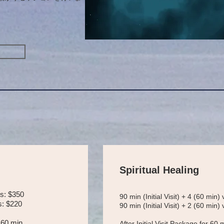
Spiritual Healing
its: $350
90 min (Initial Visit) + 4 (60 min) 
ts: $220
90 min (Initial Visit) + 2 (60 min) 
r 60 min
After Initial Visit Package for 60 