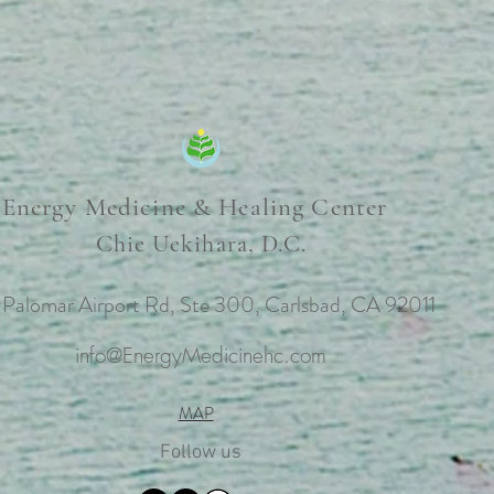
Energy Medicine & Healing Center
Chie Uekihara, D.C.
 Palomar Airport Rd, Ste 300, Carlsbad, CA 92011
info@EnergyMedicinehc.com
MAP
Follow us