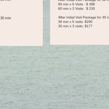
60 min x 5 Visits : $ 388
60 min x 3 Visits: $ 230
After Initial Visit Package for 30 
r 30 min
30 min x 5 visits: $290
30 min x 3 visits: $177