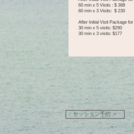
60 min x 5 Visits : $ 388
60 min x 3 Visits: $ 230
After Initial Visit Package fo
30 min x 5 visits: $290
30 min x 3 visits: $177
セッション予約 ＞