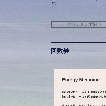
す。
セッション予約 ＞
.
回数券
Energy Medicine
Initial Visit + 4 (30 min ) vis
Initial Visit + 2 (30 min) visi
After Initial Visit Package fo